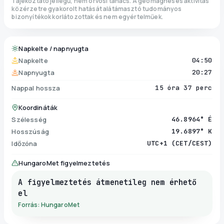
Tájékoztató jellegű, nem orvosi tanács. A geomágneses aktivitás
közérzetre gyakorolt hatását alátámasztó tudományos
bizonyítékok korlátozottak és nem egyértelműek.
Napkelte / napnyugta
Napkelte
04:50
Napnyugta
20:27
Nappal hossza
15 óra 37 perc
Koordináták
Szélesség
46.8964° É
Hosszúság
19.6897° K
Időzóna
UTC+1 (CET/CEST)
HungaroMet figyelmeztetés
A figyelmeztetés átmenetileg nem érhető
el
Forrás: HungaroMet