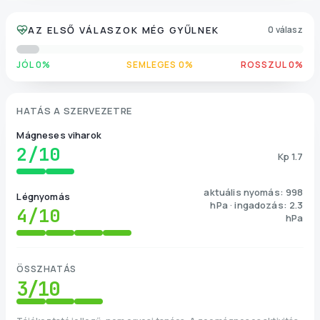
AZ ELSŐ VÁLASZOK MÉG GYŰLNEK
0 válasz
JÓL 0%
SEMLEGES 0%
ROSSZUL 0%
HATÁS A SZERVEZETRE
Mágneses viharok
2
/10
Kp 1.7
aktuális nyomás: 998
Légnyomás
hPa · ingadozás: 2.3
4
/10
hPa
ÖSSZHATÁS
3
/10