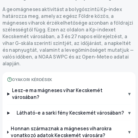
A geomágneses aktivitást a bolygószintű Kp-index
határozza meg, amely az egész Földre közös, a
mágneses viharok érzékelhetősége azonban a földrajzi
szélességtől függ. Ezen az oldalon a Kp-indexet
Kecskemét városában, a 3 és 27 napos előrejelzést, a
vihar G-skála szerinti szintjét, az időjárást, a napkeltét
és napnyugtát, valamint a levegőminőséget mutatjuk —
valós időben, a NOAA SWPC és az Open-Meteo adatai
alapján.
GYAKORI KÉRDÉSEK
Lesz-e ma mágneses vihar Kecskemét
▾
városában?
Látható-e a sarki fény Kecskemét városában?
▾
Honnan származnak a mágneses viharokra
▾
vonatkozó adatok Kecskemét városára?