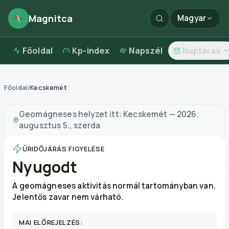
Magnitca
Magyar
Főoldal
Kp-index
Napszél
Naptárak
Főoldal
/
Kecskemét
Mágneses viharok itt:
Kecskemét
—
időjárás és levegő
Geomágneses helyzet itt:
Kecskemét
—
2026.
augusztus 5., szerda
ŰRIDŐJÁRÁS FIGYELÉSE
Nyugodt
A geomágneses aktivitás normál tartományban van.
Jelentős zavar nem várható.
MAI ELŐREJELZÉS: