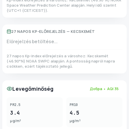
Kp-index előrejelzés a városhoz:
Kecskemét
(
46.90
°N)
NOAA
Space Weather Prediction Center alapján. Helyi idő szerint
(
UTC+1 (CET/CEST)
).
27 NAPOS KP-ELŐREJELZÉS —
KECSKEMÉT
Előrejelzés betöltése...
27 napos Kp-index előrejelzés a városhoz:
Kecskemét
(
46.90
°N)
NOAA SWPC alapján. A pontosság napról napra
csökken, ezért tájékoztató jellegű.
Levegőminőség
Добра
• AQI
35
PM2.5
PM10
3.4
4.5
µg/m³
µg/m³