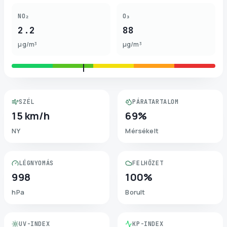
NO₂
O₃
2.2
88
µg/m³
µg/m³
SZÉL
PÁRATARTALOM
15 km/h
69%
NY
Mérsékelt
LÉGNYOMÁS
FELHŐZET
998
100%
hPa
Borult
UV-INDEX
KP-INDEX