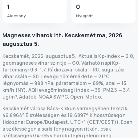
1
0
Alacsony
Nyugodt
Mágneses viharok itt:
Kecskemét
ma
,
2026.
augusztus 5.
Kecskemét
,
2026. augusztus 5.
.
Aktuális Kp-index
—
0.0
,
geomágneses vihar szintje
— G
0
.
Várható napi Kp-
tartomány: 0.3–1.7.
Rádiózavar skála
— R
0
,
sugárzási
vihar skála
— S
0
.
Levegő hőmérséklete — 21°C,
légnyomás — 998 hPa, páratartalom — 69%, szél — 15
km/h (NY).
AQI levegőminőségi index — 35, PM2.5 — 3.4
µg/m³.
Adatok
: NOAA SWPC, Open-Meteo.
Kecskemét városa Bács-Kiskun vármegyében fekszik,
46.8964° É szélességen és 19.6897° K hosszúságon
(időzóna: Europe/Budapest, UTC+1 (CET/CEST)). Ezen
a szélességen a sarki fény nagyon ritkán, csak
szélsőséges G4–G5 viharok idején jelenik meg.