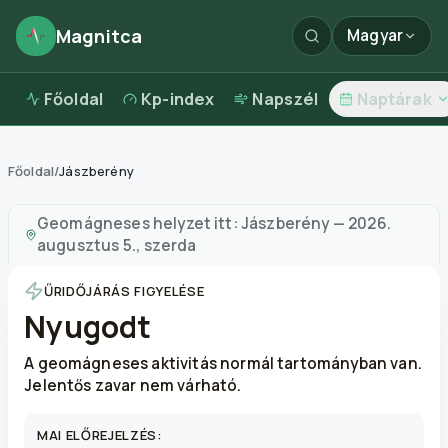
Magnitca
Magyar
Főoldal
Kp-index
Napszél
Naptárak
Főoldal
/
Jászberény
Mágneses viharok itt:
Jászberény
—
időjárás és leveg
Geomágneses helyzet itt:
Jászberény
—
2026.
augusztus 5., szerda
ŰRIDŐJÁRÁS FIGYELÉSE
Nyugodt
A geomágneses aktivitás normál tartományban van.
Jelentős zavar nem várható.
MAI ELŐREJELZÉS: