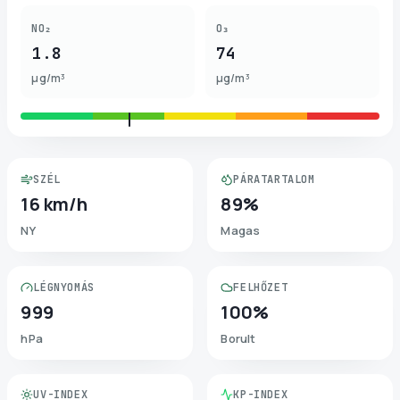
NO₂
O₃
1.8
74
µg/m³
µg/m³
SZÉL
PÁRATARTALOM
16 km/h
89%
NY
Magas
LÉGNYOMÁS
FELHŐZET
999
100%
hPa
Borult
UV-INDEX
KP-INDEX