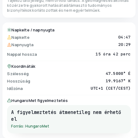
Tájékoztató jellegű, nem orvosi tanács. A geomágneses aktivitás
közérzetre gyakorolt hatását alátámasztó tudományos
bizonyítékok korlátozottak és nem egyértelműek.
Napkelte / napnyugta
Napkelte
04:47
Napnyugta
20:29
Nappal hossza
15 óra 42 perc
Koordináták
Szélesség
47.5000° É
Hosszúság
19.9167° K
Időzóna
UTC+1 (CET/CEST)
HungaroMet figyelmeztetés
A figyelmeztetés átmenetileg nem érhető
el
Forrás: HungaroMet