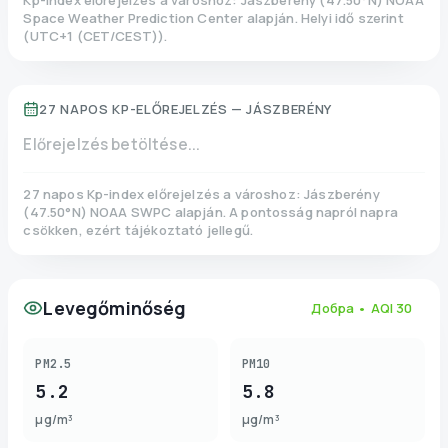
Kp-index előrejelzés a városhoz:
Jászberény
(
47.50
°N)
NOAA
Space Weather Prediction Center alapján. Helyi idő szerint
(
UTC+1 (CET/CEST)
).
27 NAPOS KP-ELŐREJELZÉS —
JÁSZBERÉNY
Előrejelzés betöltése...
27 napos Kp-index előrejelzés a városhoz:
Jászberény
(
47.50
°N)
NOAA SWPC alapján. A pontosság napról napra
csökken, ezért tájékoztató jellegű.
Levegőminőség
Добра
• AQI
30
PM2.5
PM10
5.2
5.8
µg/m³
µg/m³