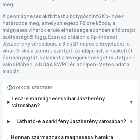
meg.
A geomágneses aktivitást a bolygószintű Kp-index
határozza meg, amely az egész Földre közös, a
mágneses viharok érzékelhetősége azonban a földrajzi
szélességtől függ. Ezen az oldalon a Kp-indexet
Jászberény városában, a 3 és 27 napos előrejelzést, a
vihar G-skála szerinti szintjét, az időjárást, a napkeltét
és napnyugtát, valamint a levegőminőséget mutatjuk —
valós időben, a NOAA SWPC és az Open-Meteo adatai
alapján.
GYAKORI KÉRDÉSEK
Lesz-e ma mágneses vihar Jászberény
▾
városában?
Látható-e a sarki fény Jászberény városában?
▾
Honnan származnak a mágneses viharokra