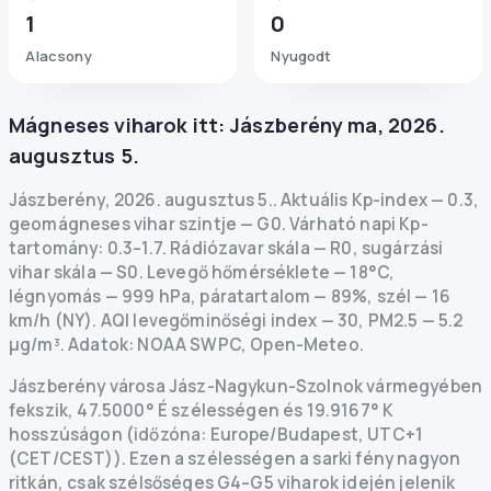
1
0
Alacsony
Nyugodt
Mágneses viharok itt:
Jászberény
ma
,
2026.
augusztus 5.
Jászberény
,
2026. augusztus 5.
.
Aktuális Kp-index
—
0.3
,
geomágneses vihar szintje
— G
0
.
Várható napi Kp-
tartomány: 0.3–1.7.
Rádiózavar skála
— R
0
,
sugárzási
vihar skála
— S
0
.
Levegő hőmérséklete — 18°C,
légnyomás — 999 hPa, páratartalom — 89%, szél — 16
km/h (NY).
AQI levegőminőségi index — 30, PM2.5 — 5.2
µg/m³.
Adatok
: NOAA SWPC, Open-Meteo.
Jászberény városa Jász-Nagykun-Szolnok vármegyében
fekszik, 47.5000° É szélességen és 19.9167° K
hosszúságon (időzóna: Europe/Budapest, UTC+1
(CET/CEST)). Ezen a szélességen a sarki fény nagyon
ritkán, csak szélsőséges G4–G5 viharok idején jelenik