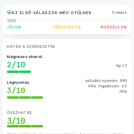
AZ ELSŐ VÁLASZOK MÉG GYŰLNEK
0 válasz
JÓL 0%
SEMLEGES 0%
ROSSZUL 0%
HATÁS A SZERVEZETRE
Mágneses viharok
2
/10
Kp 1.7
aktuális nyomás: 999
Légnyomás
hPa · ingadozás: 2.5
3
/10
hPa
ÖSSZHATÁS
3
/10