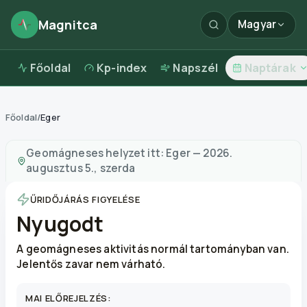
Magnitca
Magyar
Főoldal
Kp-index
Napszél
Naptárak
Főoldal
/
Eger
Mágneses viharok itt:
Eger
—
időjárás és levegőminősé
Geomágneses helyzet itt:
Eger
—
2026.
augusztus 5., szerda
ŰRIDŐJÁRÁS FIGYELÉSE
Nyugodt
A geomágneses aktivitás normál tartományban van.
Jelentős zavar nem várható.
MAI ELŐREJELZÉS: