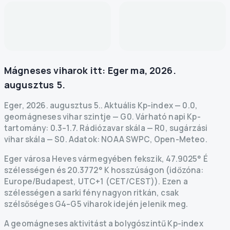
Mágneses viharok itt:
Eger
ma
,
2026.
augusztus 5.
Eger
,
2026. augusztus 5.
.
Aktuális Kp-index
—
0.0
,
geomágneses vihar szintje
— G
0
.
Várható napi Kp-
tartomány: 0.3–1.7.
Rádiózavar skála
— R
0
,
sugárzási
vihar skála
— S
0
.
Adatok
: NOAA SWPC, Open-Meteo.
Eger városa Heves vármegyében fekszik, 47.9025° É
szélességen és 20.3772° K hosszúságon (időzóna:
Europe/Budapest, UTC+1 (CET/CEST)). Ezen a
szélességen a sarki fény nagyon ritkán, csak
szélsőséges G4–G5 viharok idején jelenik meg.
A geomágneses aktivitást a bolygószintű Kp-index