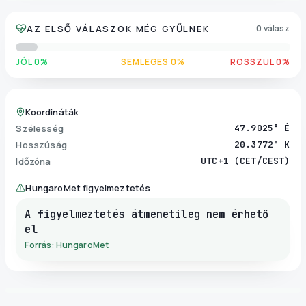
AZ ELSŐ VÁLASZOK MÉG GYŰLNEK
0 válasz
JÓL 0%
SEMLEGES 0%
ROSSZUL 0%
Koordináták
Szélesség
47.9025° É
Hosszúság
20.3772° K
Időzóna
UTC+1 (CET/CEST)
HungaroMet figyelmeztetés
A figyelmeztetés átmenetileg nem érhető
el
Forrás: HungaroMet