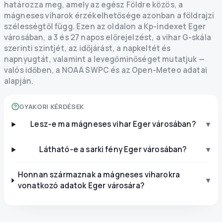
határozza meg, amely az egész Földre közös, a
mágneses viharok érzékelhetősége azonban a földrajzi
szélességtől függ. Ezen az oldalon a Kp-indexet Eger
városában, a 3 és 27 napos előrejelzést, a vihar G-skála
szerinti szintjét, az időjárást, a napkeltét és
napnyugtát, valamint a levegőminőséget mutatjuk —
valós időben, a NOAA SWPC és az Open-Meteo adatai
alapján.
GYAKORI KÉRDÉSEK
Lesz-e ma mágneses vihar Eger városában?
▾
Látható-e a sarki fény Eger városában?
▾
Honnan származnak a mágneses viharokra
▾
vonatkozó adatok Eger városára?