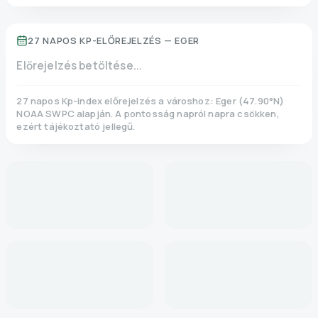
27 NAPOS KP-ELŐREJELZÉS —
EGER
Előrejelzés betöltése...
27 napos Kp-index előrejelzés a városhoz:
Eger
(
47.90
°N)
NOAA SWPC alapján. A pontosság napról napra csökken,
ezért tájékoztató jellegű.